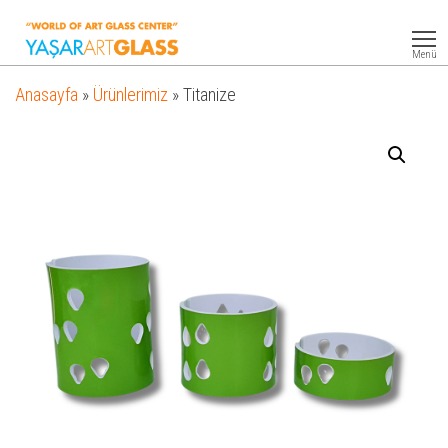
Yasar
Otel
Ekipmanları
Art
Menü
Glass
Anasayfa
»
Ürünlerimiz
»
Titanize