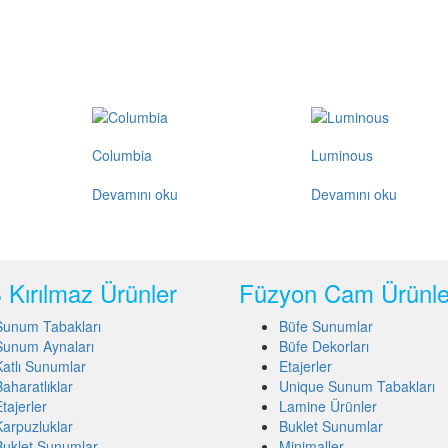
Columbia
Luminous
Devamını oku
Devamını oku
Kırılmaz Ürünler
Füzyon Cam Ürünle
Sunum Tabakları
Büfe Sunumlar
Sunum Aynaları
Büfe Dekorları
Katlı Sunumlar
Etajerler
Baharatlıklar
Unique Sunum Tabakları
tajerler
Lamine Ürünler
Karpuzluklar
Buklet Sunumlar
Buklet Sunumlar
Minimaller