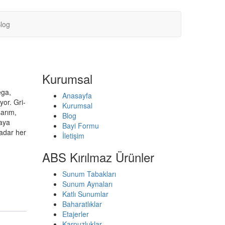
log
Kurumsal
ega,
Anasayfa
yor. Gri-
Kurumsal
sarım,
Blog
raya
Bayi Formu
kadar her
İletişim
ABS Kırılmaz Ürünler
Sunum Tabakları
Sunum Aynaları
Katlı Sunumlar
Baharatlıklar
Etajerler
Karpuzluklar