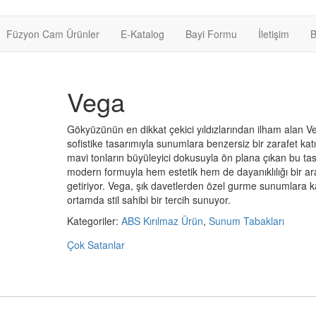
Füzyon Cam Ürünler
E-Katalog
Bayi Formu
İletişim
B
Vega
Gökyüzünün en dikkat çekici yıldızlarından ilham alan V
sofistike tasarımıyla sunumlara benzersiz bir zarafet katı
mavi tonların büyüleyici dokusuyla ön plana çıkan bu ta
modern formuyla hem estetik hem de dayanıklılığı bir a
getiriyor. Vega, şık davetlerden özel gurme sunumlara 
ortamda stil sahibi bir tercih sunuyor.
Kategoriler:
ABS Kırılmaz Ürün
,
Sunum Tabakları
Çok Satanlar