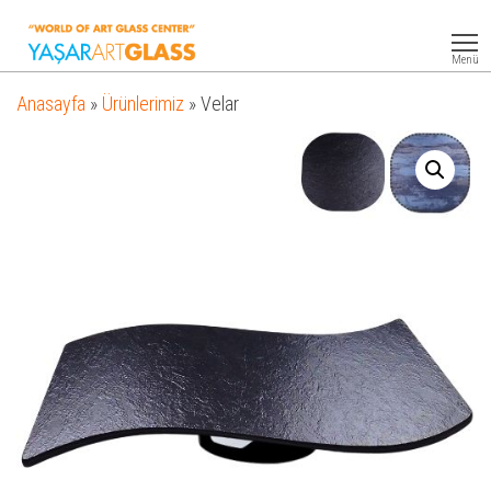
Yasar
Otel
Ekipmanları
Art
Menü
Glass
Anasayfa
»
Ürünlerimiz
»
Velar