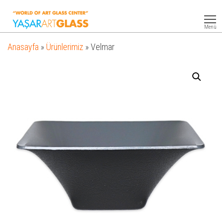
Yasar
Otel
Ekipmanları
Art
Menü
Glass
Anasayfa
»
Ürünlerimiz
»
Velmar