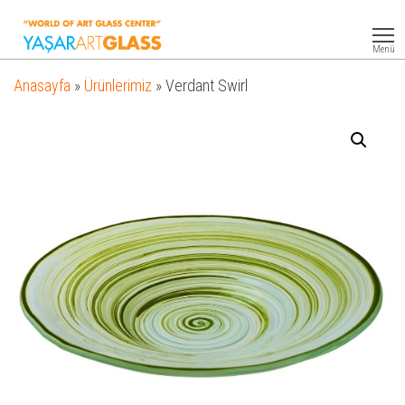
Yasar
Otel
Ekipmanları
Art
Menü
Glass
Anasayfa
»
Ürünlerimiz
»
Verdant Swirl