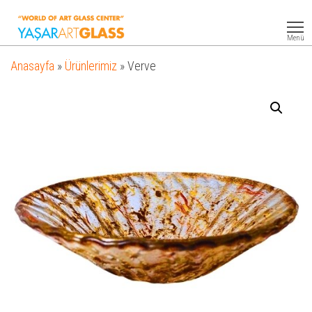
Yasar
Otel
Ekipmanları
Art
Menü
Glass
Anasayfa
»
Ürünlerimiz
»
Verve