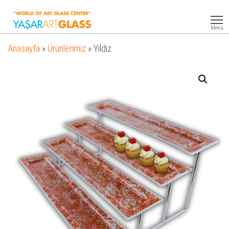
Yasar
Otel
Ekipmanları
Art
Menü
Glass
Anasayfa
»
Ürünlerimiz
»
Yıldız