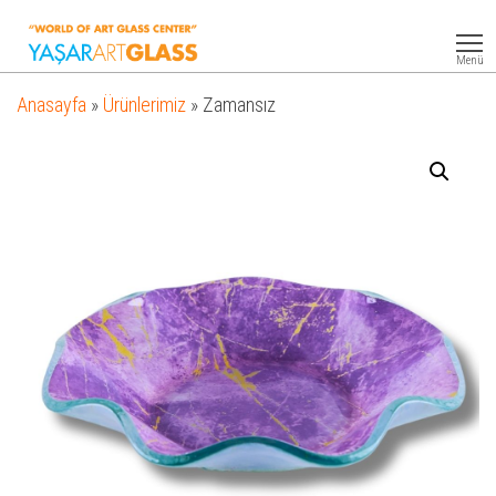
Yasar
Otel
Ekipmanları
Art
Menü
Glass
Anasayfa
»
Ürünlerimiz
»
Zamansız