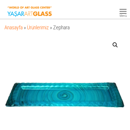
Yasar
Otel
Ekipmanları
Art
Menü
Glass
Anasayfa
»
Ürünlerimiz
»
Zephara