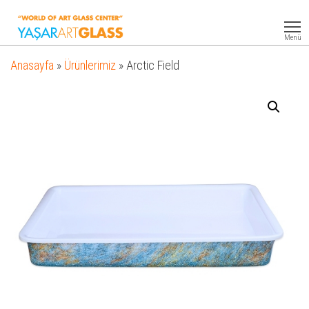
Yasar
Otel
Ekipmanları
Art
Menü
Glass
Anasayfa
»
Ürünlerimiz
»
Arctic Field