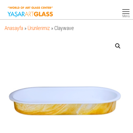
Yasar
Otel
Ekipmanları
Art
Menü
Glass
Anasayfa
»
Ürünlerimiz
»
Claywave