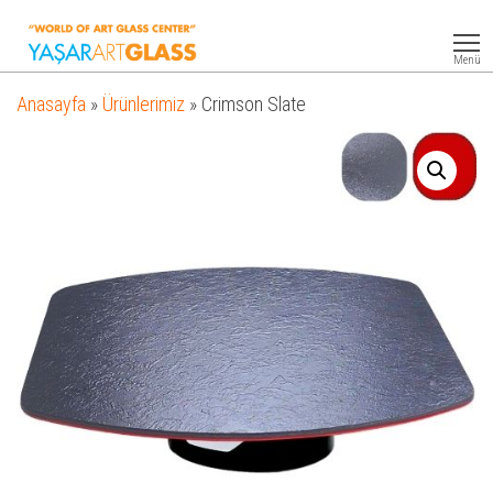
Yasar
Otel
Ekipmanları
Art
Menü
Glass
Anasayfa
»
Ürünlerimiz
»
Crimson Slate