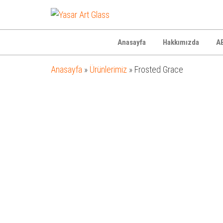
Yasar
Otel
Ekipmanları
Art
Glass
Anasayfa
Hakkımızda
AB
Anasayfa
»
Ürünlerimiz
»
Frosted Grace