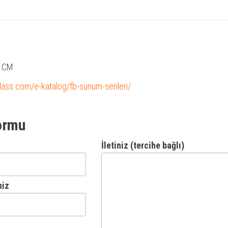
2 CM
glass.com/e-katalog/fb-sunum-serileri/
ormu
İletiniz (tercihe bağlı)
niz