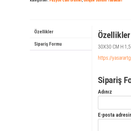
Kategoriler:
Füzyon Cam Ürünler
,
Unique Sunum Tabakları
Özellikler
Özellikler
Sipariş Formu
30X30 CM H:1,
https://yasarart
Sipariş F
Adınız
E-posta adresi