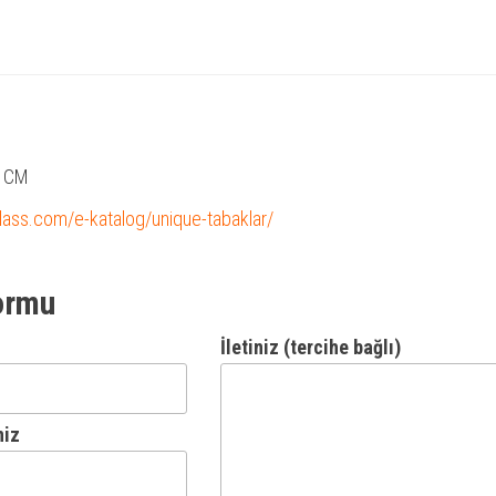
5 CM
glass.com/e-katalog/unique-tabaklar/
ormu
İletiniz (tercihe bağlı)
niz