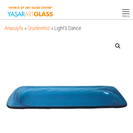
Yasar
Otel
Ekipmanları
Art
Menü
Glass
Anasayfa
»
Ürünlerimiz
»
Light’s Dance