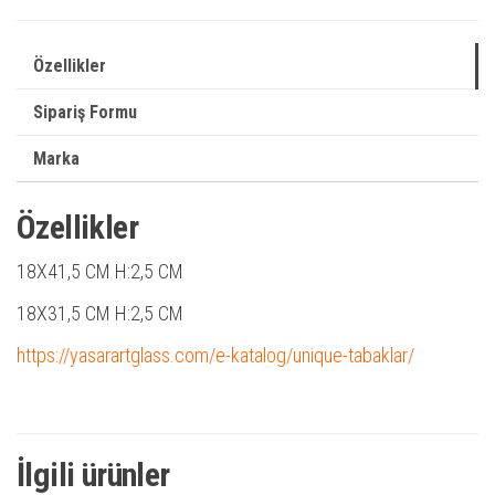
Özellikler
Sipariş Formu
Marka
Özellikler
18X41,5 CM H:2,5 CM
18X31,5 CM H:2,5 CM
https://yasarartglass.com/e-katalog/unique-tabaklar/
İlgili ürünler