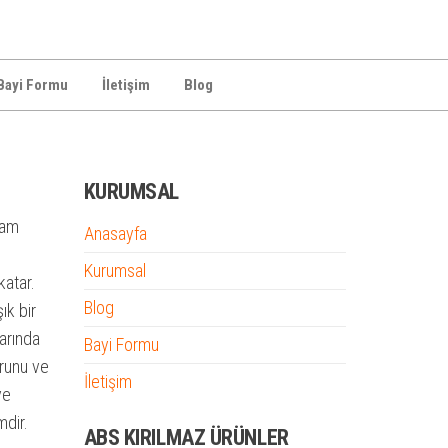
Bayi Formu
İletişim
Blog
KURUMSAL
ham
Anasayfa
Kurumsal
katar.
Blog
ık bir
arında
Bayi Formu
urunu ve
İletişim
ve
mdir.
ABS KIRILMAZ ÜRÜNLER