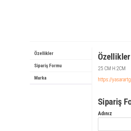
Özellikler
Özellikler
Sipariş Formu
25 CM H:2CM
Marka
https://yasarart
Sipariş F
Adınız