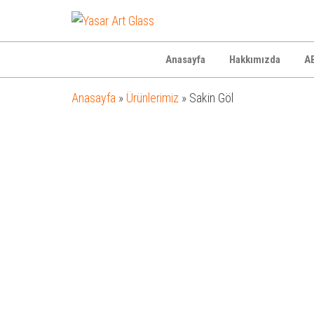
Yasar
Otel
Ekipmanları
Art
Glass
Anasayfa
Hakkımızda
AB
Anasayfa
»
Ürünlerimiz
»
Sakin Göl