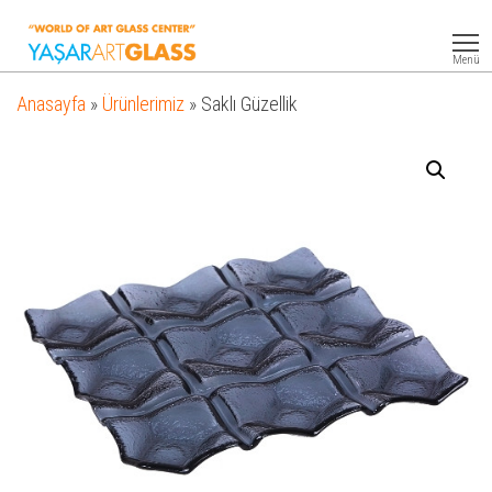
Yasar
Otel
Ekipmanları
Art
Menü
Glass
Anasayfa
»
Ürünlerimiz
»
Saklı Güzellik