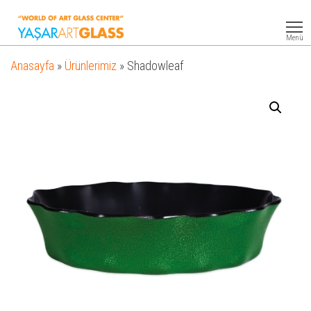
Yasar
Otel
Ekipmanları
Art
Menü
Glass
Anasayfa
»
Ürünlerimiz
»
Shadowleaf