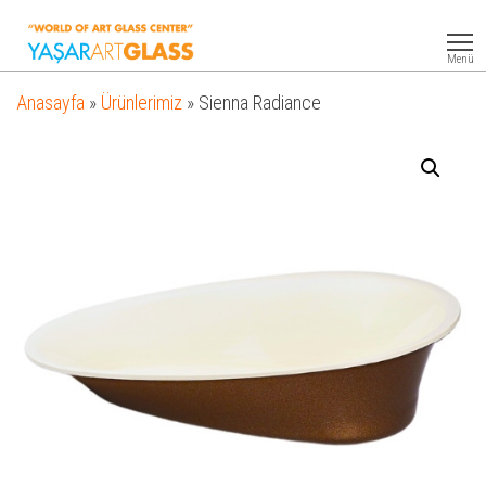
Yasar
Otel
Ekipmanları
Art
Menü
Glass
Anasayfa
»
Ürünlerimiz
»
Sienna Radiance