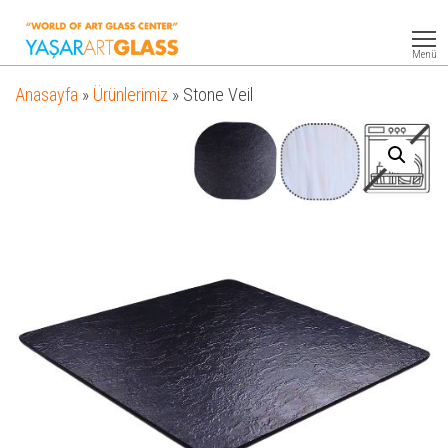
Yasar
Otel
Ekipmanları
Art
Menü
Glass
Anasayfa
»
Ürünlerimiz
»
Stone Veil