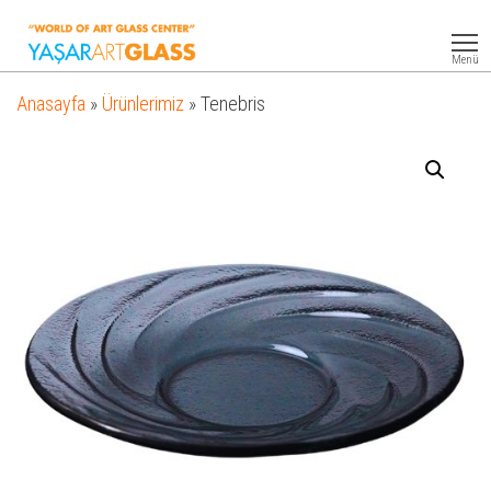
Yasar
Otel
Ekipmanları
Art
Menü
Glass
Anasayfa
»
Ürünlerimiz
»
Tenebris